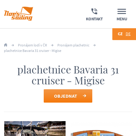
KONTAKT
MENU
CZ
DE
Pronájem lodí v ČR
Pronájem plachetnic
plachetnice Bavaria 31 cruiser - Migise
plachetnice Bavaria 31
cruiser - Migise
OBJEDNAT