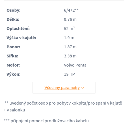
Osoby:
6/4+2**
Délka:
9.76 m
Oplachtění:
52 m²
Výška v kajutě:
1.9 m
Ponor:
1.87 m
Šířka:
3.38 m
Motor:
Volvo Penta
Výkon:
19 HP
Všechny parametry
** uvedený počet osob pro pobyt v kokpitu/pro spaní v kajutě
+ v salonku
*** připojení pomocí prodlužovacího kabelu