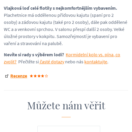
Vlajková loď celé flotily s nejkomfortnějším vybavením.
Plachetnice má oddělenou příďovou kajutu (spaní pro 2
osoby) a záďovou kajutu (také pro 2 osoby), dále pak oddělené
WC a a venkovní sprchou. V salonu přespí další 2 osoby. Velké
úložné prostory v kokpitu. Samozřejmostí je vybavení pro
vaření a stravování na palubě.
Nevíte si rady s výběrem lodi?
Kormidelní kolo vs. pína, co
zvolit?
Přečtěte si
časté dotazy
nebo nás
kontaktujte
.
Recenze
Můžete nám věřit