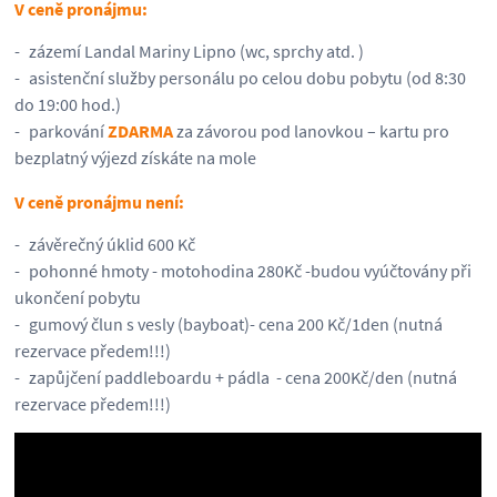
V ceně pronájmu:
zázemí Landal Mariny Lipno (wc, sprchy atd. )
asistenční služby personálu po celou dobu pobytu (od 8:30
do 19:00 hod.)
parkování
ZDARMA
za závorou pod lanovkou – kartu pro
bezplatný výjezd získáte na mole
V ceně pronájmu není:
závěrečný úklid 600 Kč
pohonné hmoty - motohodina 280Kč -budou vyúčtovány při
ukončení pobytu
gumový člun s vesly (bayboat)- cena 200 Kč/1den (nutná
rezervace předem!!!)
zapůjčení paddleboardu + pádla - cena 200Kč/den (nutná
rezervace předem!!!)