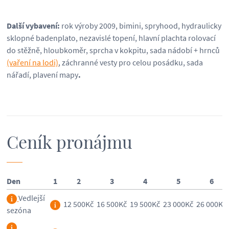
Další vybavení:
rok výroby 2009, bimini, spryhood, hydraulicky
sklopné badenplato, nezavislé topení, hlavní plachta rolovací
do stěžně, hloubkoměr, sprcha v kokpitu, sada nádobí + hrnců
(vaření na lodi)
, záchranné vesty pro celou posádku, sada
nářadí, plavení mapy
.
Ceník pronájmu
Den
1
2
3
4
5
6
Vedlejší
12 500Kč
16 500Kč
19 500Kč
23 000Kč
26 000Kč
sezóna