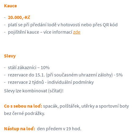
Kauce
20.000,-Kč
platí se při předání lodě v hotovosti nebo přes QR kód
pojištění kauce – více informací
zde
Slevy
stálí zákazníci – 10%
rezervace do 15.1. (při současném uhrazení zálohy) - 5%
rezervace 2 týdnů - individuální podmínky
Slevy lze kombinovat (sčítat)!
Co s sebou na loď:
spacák, polštářek, utěrky a sportovní boty
bez černé podrážky.
Nástup na loď:
den předem v 19 hod.