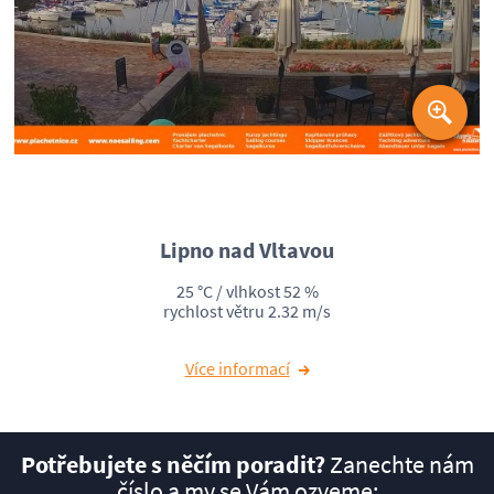
Lipno nad Vltavou
25
°C / vlhkost
52
%
rychlost větru
2.32
m/s
Více informací
Potřebujete s něčím poradit?
Zanechte nám
číslo a my se Vám ozveme: