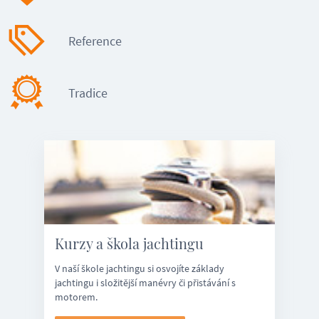
Reference
Tradice
Kurzy a škola jachtingu
V naší škole jachtingu si osvojíte základy
jachtingu i složitější manévry či přistávání s
motorem.