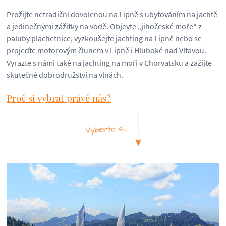
Prožijte netradiční dovolenou na Lipně s ubytováním na jachtě
a jedinečnými zážitky na vodě. Objevte „jihočeské moře“ z
paluby plachetnice, vyzkoušejte jachting na Lipně nebo se
projeďte motorovým člunem v Lipně i Hluboké nad Vltavou.
Vyrazte s námi také na jachting na moři v Chorvatsku a zažijte
skutečné dobrodružství na vlnách.
Proč si vybrat právě nás?