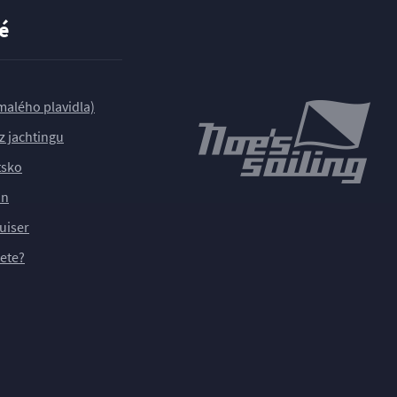
é
alého plavidla)
z jachtingu
tsko
un
uiser
ete?