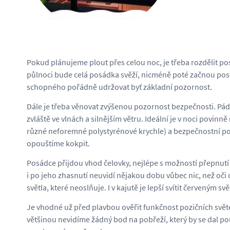
Pokud plánujeme plout přes celou noc, je třeba rozdělit posá
půlnoci bude celá posádka svěží, nicméně poté začnou po
schopného pořádně udržovat byť základní pozornost.
Dále je třeba věnovat zvýšenou pozornost bezpečnosti. Pád
zvláště ve vlnách a silnějším větru. Ideální je v noci povi
různé neforemné polystyrénové krychle) a bezpečnostní pop
opouštíme kokpit.
Posádce přijdou vhod čelovky, nejlépe s možností přepnutí 
i po jeho zhasnutí neuvidí nějakou dobu vůbec nic, než oč
světla, které neoslňuje. I v kajutě je lepší svítit červeným 
Je vhodné už před plavbou ověřit funkčnost pozičních světe
většinou nevidíme žádný bod na pobřeží, který by se dal 