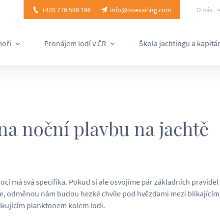
O nás
+420 776 598 196
info@noesailing.com
moři
Pronájem lodí v ČR
Škola jachtingu a kapit
 na noční plavbu na jachtě
oci má svá specifika. Pokud si ale osvojíme pár základních pravidel 
, odměnou nám budou hezké chvíle pod hvězdami mezi blikajícím
élkujícím planktonem kolem lodi.