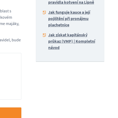
pravidla kotvení na Lipně
blast s
Jak funguje kauce a její
takovém
pojištění při pronájmu
áme majáky,
plachetnice
Jak získat kapitánský
avidel, bude
průkaz (VMP) | Kompletní
návod