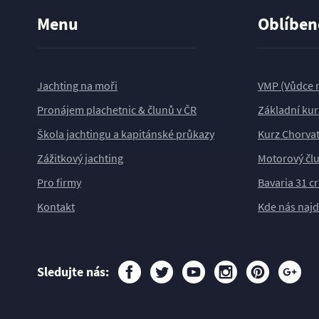
Menu
Oblíben
Jachting na moři
VMP (Vůdce m
Pronájem plachetnic & člunů v ČR
Základní kur
Škola jachtingu a kapitánské průkazy
Kurz Chorva
Zážitkový jachting
Motorový čl
Pro firmy
Bavaria 31 cr
Kontakt
Kde nás najd
Sledujte nás: