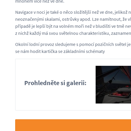
mnohem více než ve dne.
Navigace v noci je také o něco složitější než ve dne, jelik
neoznačenými skalami, ostrůvky apod. Lze namítnout, že vše
případě je lepší být na volném moři než v bludišti ve tmě n
z nichž každý má svou světelnou charakteristiku, zaznam
Okolní lodní provoz sledujeme s pomocí pozičních světel jed
se nám hodit kartička se základními schématy
Prohledněte si galerii: