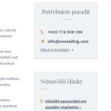
Potřebujete poradit
aci, kdy do
+420 776 598 196
 nikoho
info@noesailing.com
Všechny kontakty
ve dne,
ičtější než
ště pokud
lým světlem,
Nejnovější články
veného
 sebou
Důležité upozornění pro
s spoléhat
posádky plachetnic –