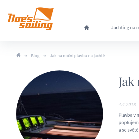
Jachting na 
Blog
Jak na noční plavbu na jachtě
Jak
4.4.2018
Plavba v n
poplujeme
a se svět