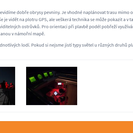
ož nevidíme dobře obrysy pevniny. Je vhodné naplánovat trasu mimo o
 je vidět na plotru GPS, ale veškerá technika se může pokazit a v 
eviditelných ostrůvků. Pro orientaci při plavbě podél pobřeží využív
enanou v námořní mapě.
notlivých lodí. Pokud si nejsme jistí typy světel u různých druhů pl