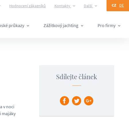
CZ
DE
Hodnocení zákazníků
Kontakty
Další
ánské průkazy
Zážitkový jachting
Pro firmy
Sdílejte článek
a v noci
i majáky