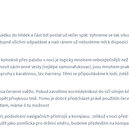
dku do hlídek a část lidí poslat už večer spát. Vyhneme se tak situ
stupně všichni odpadávat a nad ránem už nebudeme mít k dispozici
 kohokoli přes palubu v noci je logicky mnohem nebezpečnější než 
nně nosit záchranné vesty (nejlépe samonafukovací, jsou mnohem prakt
ruhy s karabinou, tzv. harnesy. Těmi se připoutáváme k lodi, zvlá
na červené světlo. Pokud zasvítíme kormidelníkovi do očí silným bí
i opět přivyknou tmě. Tomu je dobré předcházet právě použitím čer
světlem, máme-li tu možnost
l, podsvícení navigačních přístrojů a kompasu. Jelikož v noci před
použít jako pomůcka pro držení směru, budeme především na kompa