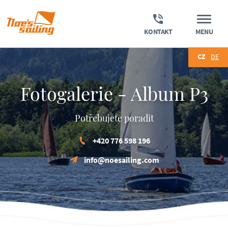
KONTAKT
MENU
CZ
DE
Fotogalerie - Album P3
Potřebujete poradit
+420 776 598 196
info@noesailing.com