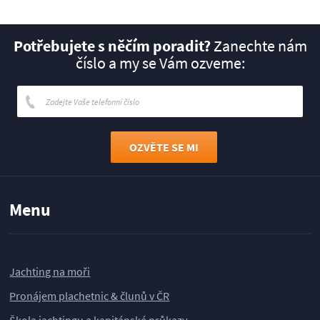
Potřebujete s něčím poradit?
Zanechte nám
číslo a my se Vám ozveme:
Menu
Jachting na moři
Pronájem plachetnic & člunů v ČR
Škola jachtingu a kapitánské průkazy