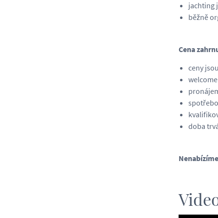
jachting 
běžně or
Cena zahrnu
ceny jso
welcome 
pronájem
spotřeb
kvalifik
doba trv
Nenabízíme 
Video