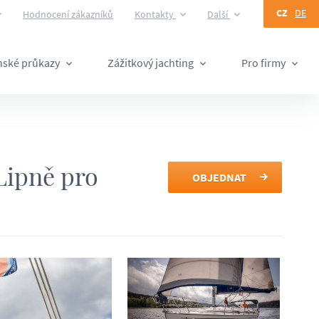
CZ
DE
Hodnocení zákazníků
Kontakty
Další
ánské průkazy
Zážitkový jachting
Pro firmy
Lipně pro
OBJEDNAT