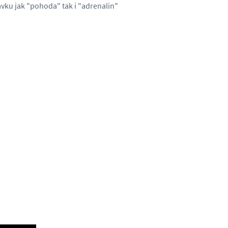
avku jak "pohoda" tak i "adrenalin"