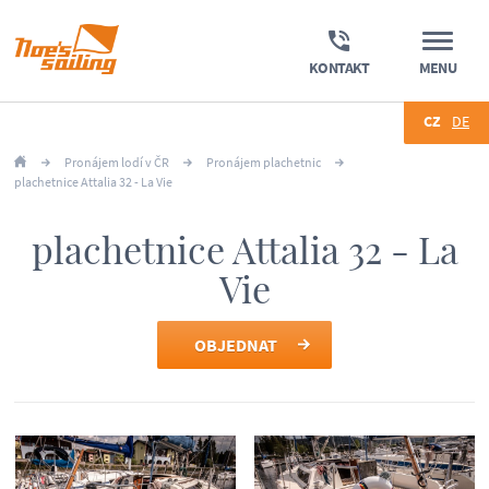
KONTAKT
MENU
CZ
DE
Pronájem lodí v ČR
Pronájem plachetnic
plachetnice Attalia 32 - La Vie
plachetnice Attalia 32 - La
Vie
OBJEDNAT