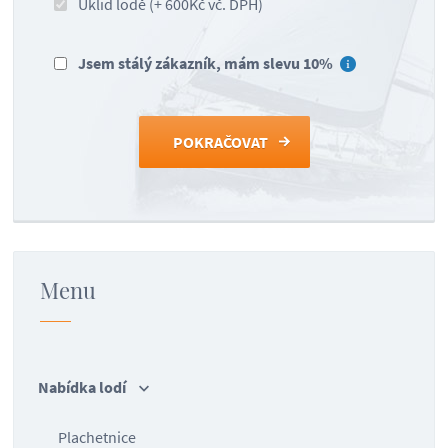
Úklid lodě (+ 600Kč vč. DPH)
Jsem stálý zákazník, mám slevu 10%
Menu
Nabídka lodí
Plachetnice