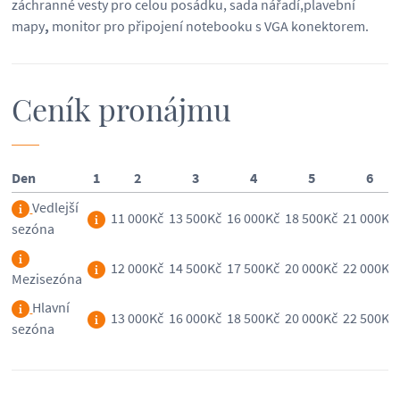
záchranné vesty pro celou posádku, sada nářadí,plavební
mapy
,
monitor pro připojení notebooku s VGA konektorem.
Ceník pronájmu
Den
1
2
3
4
5
6
Vedlejší
11 000Kč
13 500Kč
16 000Kč
18 500Kč
21 000Kč
sezóna
12 000Kč
14 500Kč
17 500Kč
20 000Kč
22 000Kč
Mezisezóna
Hlavní
13 000Kč
16 000Kč
18 500Kč
20 000Kč
22 500Kč
sezóna