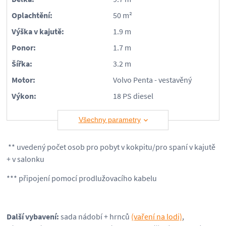
Oplachtění:
50 m²
Výška v kajutě:
1.9 m
Ponor:
1.7 m
Šířka:
3.2 m
Motor:
Volvo Penta - vestavěný
Výkon:
18 PS diesel
Všechny parametry
** uvedený počet osob pro pobyt v kokpitu/pro spaní v kajutě
+ v salonku
*** připojení pomocí prodlužovacího kabelu
Další vybavení:
sada nádobí + hrnců
(vaření na lodi)
,