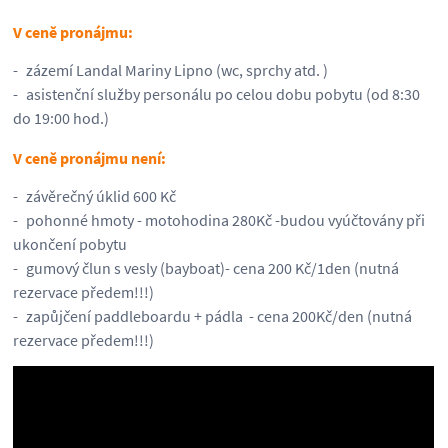
V ceně pronájmu:
zázemí Landal Mariny Lipno (wc, sprchy atd. )
asistenční služby personálu po celou dobu pobytu (od 8:30
do 19:00 hod.)
V ceně pronájmu není:
závěrečný úklid 600 Kč
pohonné hmoty - motohodina 280Kč -budou vyúčtovány při
ukončení pobytu
gumový člun s vesly (bayboat)- cena 200 Kč/1den (nutná
rezervace předem!!!)
zapůjčení paddleboardu + pádla - cena 200Kč/den (nutná
rezervace předem!!!)