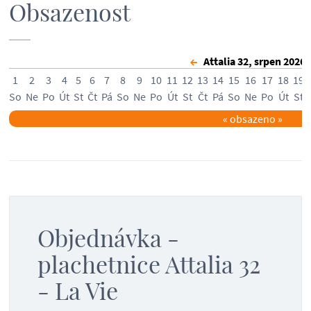
Obsazenost
Attalia 32, srpen 202
1
2
3
4
5
6
7
8
9
10
11
12
13
14
15
16
17
18
19
So
Ne
Po
Út
St
Čt
Pá
So
Ne
Po
Út
St
Čt
Pá
So
Ne
Po
Út
St
«
obsazeno
»
Objednávka -
plachetnice Attalia 32
- La Vie