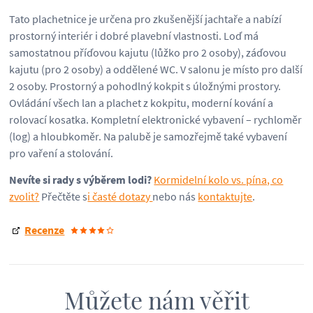
Tato plachetnice je určena pro zkušenější jachtaře a nabízí
prostorný interiér i dobré plavební vlastnosti. Loď má
samostatnou příďovou kajutu (lůžko pro 2 osoby), záďovou
kajutu (pro 2 osoby) a oddělené WC. V salonu je místo pro další
2 osoby. Prostorný a pohodlný kokpit s úložnými prostory.
Ovládání všech lan a plachet z kokpitu, moderní kování a
rolovací kosatka. Kompletní elektronické vybavení – rychloměr
(log) a hloubkoměr. Na palubě je samozřejmě také vybavení
pro vaření a stolování.
Nevíte si rady s výběrem lodi?
Kormidelní kolo vs. pína, co
zvolit?
Přečtěte s
i časté dotazy
nebo nás
kontaktujte
.
Recenze
Můžete nám věřit