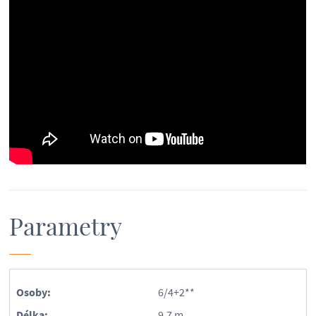
Parametry
Osoby:
6/4+2**
Délka:
9.7 m