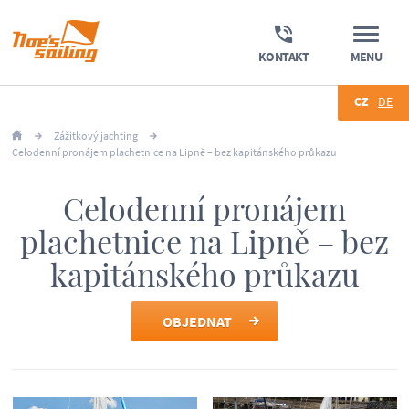
KONTAKT
MENU
CZ
DE
Zážitkový jachting
Celodenní pronájem plachetnice na Lipně – bez kapitánského průkazu
Celodenní pronájem
plachetnice na Lipně – bez
kapitánského průkazu
OBJEDNAT