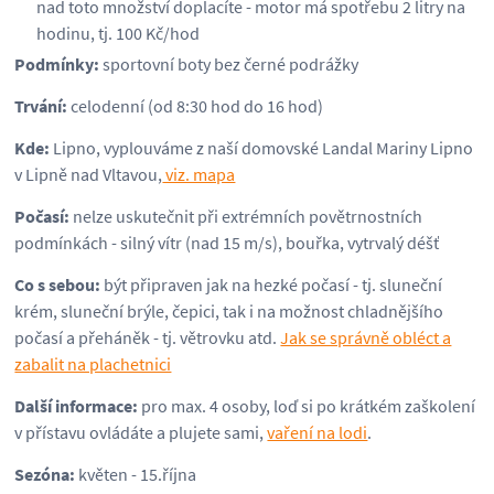
nad toto množství doplacíte - motor má spotřebu 2 litry na
hodinu, tj. 100 Kč/hod
Podmínky:
sportovní boty bez černé podrážky
Trvání:
celodenní (od 8:30 hod do 16 hod)
Kde:
Lipno, vyplouváme z naší domovské Landal Mariny Lipno
v Lipně nad Vltavou,
viz. mapa
Počasí:
nelze uskutečnit při extrémních povětrnostních
podmínkách - silný vítr (nad 15 m/s), bouřka, vytrvalý déšť
Co s sebou:
být připraven jak na hezké počasí - tj. sluneční
krém, sluneční brýle, čepici, tak i na možnost chladnějšího
počasí a přeháněk - tj. větrovku atd.
Jak se správně obléct a
zabalit na plachetnici
Další informace:
pro max. 4 osoby, loď si po krátkém zaškolení
v přístavu ovládáte a plujete sami,
vaření na lodi
.
Sezóna:
květen - 15.října