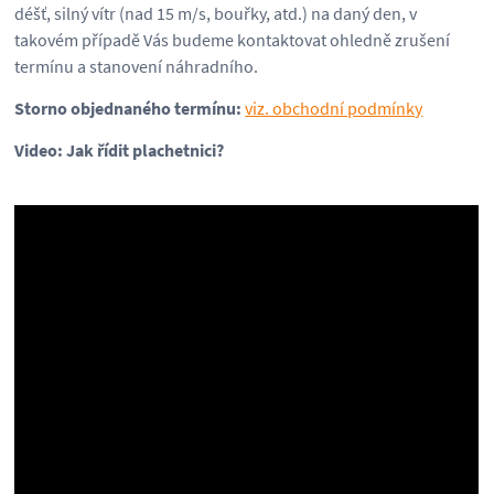
déšť, silný vítr (nad 15 m/s, bouřky, atd.) na daný den, v
takovém případě Vás budeme kontaktovat ohledně zrušení
termínu a stanovení náhradního.
Storno objednaného termínu:
viz. obchodní podmínky
Video:
Jak řídit plachetnici?