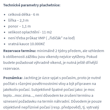
Technické parametry plachetnice:
celková délka - 6 m
šířka – 2,3 m
ponor – 1,1 m
velikost oplachtění - 11 m2
není třeba průkaz VMP ( „řidičák" na loď)
vratná kauce 10.000Kč
Rezervace termínu:
minimálně 2 týdny předem, ale vzhledem
k oblíbenosti zážitku jsou víkendy nejvíce vytíženy. Pokud
budete požadovat výhradně víkend, je nutná ještě dřívější
rezervace.
Poznámka:
Jachting je úzce spjat s počasím, proto je nutné
počítat s různými povětrnostními vlivy a být připraven na
jakékoliv počasí. Subjektivně špatné počasí jako: je moc
teplo...moc zima..., není důvodem ke zrušení termínu a
vznesení požadavku na termín náhradní. Důvodem je pouze
objektivně nepříznivé počasí (resp. předpověď), tj. vytrvalý