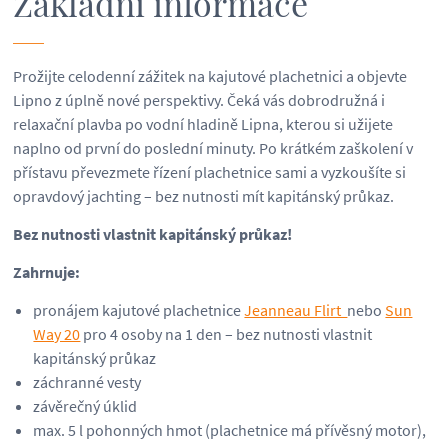
Základní informace
Prožijte celodenní zážitek na kajutové plachetnici a objevte
Lipno z úplně nové perspektivy. Čeká vás dobrodružná i
relaxační plavba po vodní hladině Lipna, kterou si užijete
naplno od první do poslední minuty. Po krátkém zaškolení v
přístavu převezmete řízení plachetnice sami a vyzkoušíte si
opravdový jachting – bez nutnosti mít kapitánský průkaz.
Bez nutnosti vlastnit kapitánský průkaz!
Zahrnuje:
pronájem kajutové plachetnice
Jeanneau Flirt
nebo
Sun
Way 20
pro 4 osoby na 1 den – bez nutnosti vlastnit
kapitánský průkaz
záchranné vesty
závěrečný úklid
max. 5 l pohonných hmot (plachetnice má přívěsný motor),